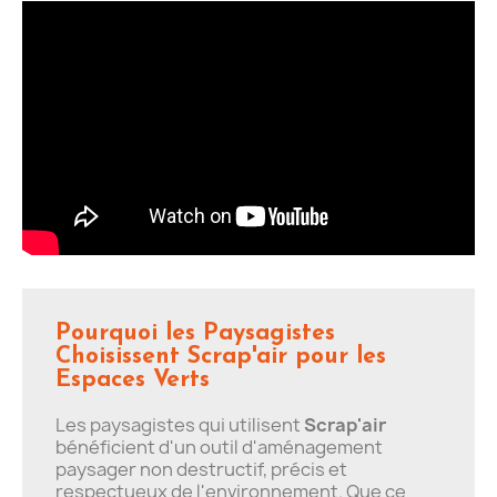
Pourquoi les Paysagistes
Choisissent Scrap'air pour les
Espaces Verts
Les paysagistes qui utilisent
Scrap'air
bénéficient d'un outil d'aménagement
paysager non destructif, précis et
respectueux de l'environnement. Que ce