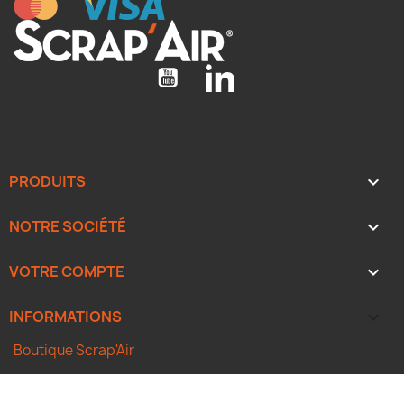
YouTube
LinkedIn
PRODUITS

NOTRE SOCIÉTÉ

VOTRE COMPTE

INFORMATIONS
keyboard_arrow_down
Boutique Scrap'Air