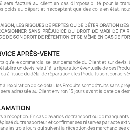
30€ sera facturé au client en cas d'impossibilité pour le tr
s poids au départ et n'acceptant que des colis en état, nous
RAISON, LES RISQUES DE PERTES OU DE DÉTERIORATION DES 
ASIONNER SANS PRÉJUDICE DU DROIT DE MABI DE FAIRE
GE DE SON DROIT DE RÉTENTION ET CE MÊME EN CAS DE FOR
ERVICE APRÈS-VENTE
ts qu’elle commercialise, sur demande du Client et sur devis. 
 établira un devis relatif à la réparation éventuelle de ces Produ
s ou à l’issue du délai de réparation), les Produits sont conser
t à l’expiration de ce délai, les Produits sont détruits sans p
 sera adressée au Client environ 15 jours avant la date de des
CLAMATION
uits à réception. En cas d’avaries de transport ou de manquants d
écépissé du transporteur et confirmer ses réserves par acte ex
ns les trois jours qui suivent la réception des marchandises c