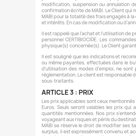
modification, suspension ou annulation d
confirmation écrite de MABI. Le Client qui 
MABI pour la totalité des frais engagés à l
et intérêts. En cas de modification ou d’annu
Il est rappelé que l’achat et l’utilisation d
personnel CERTIBIOCIDE. Les commandes 
physique(s) concernée(s). Le Client garant
Il est souligné que les indications et re
ou même payantes, effectuées dans le but 
d’utilisation des modes d’emploi, ne sont
règlementation. Le client est responsable d
sous-traitants.
ARTICLE 3 : PRIX
Les prix applicables sont ceux mentionnés s
Euros. Seuls seront valables les prix qui
quantités mentionnées. Nos prix s'entend
voyageant aux risques et périls du destinat
MABI se réserve le droit de modifier ses t
surplus, il est expressément convenu et acc