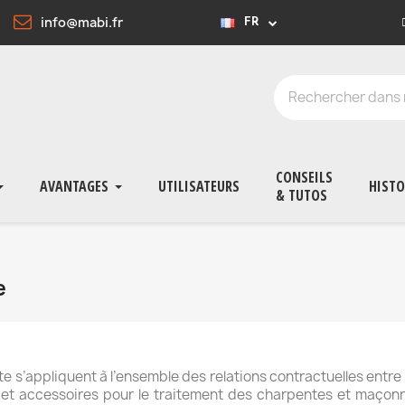
info@mabi.fr
FR
CONSEILS
AVANTAGES
UTILISATEURS
HISTO
& TUTOS
e
 s’appliquent à l’ensemble des relations contractuelles entre M
els et accessoires pour le traitement des charpentes et maçon