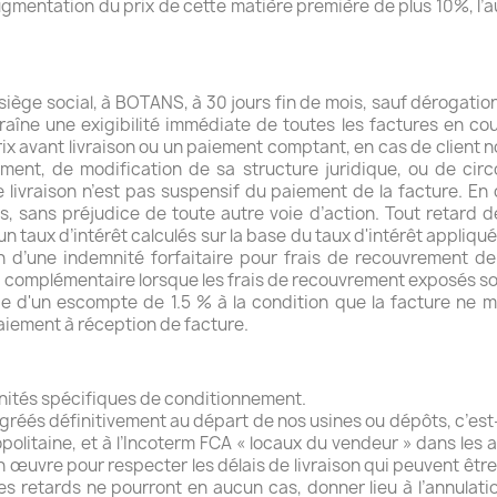
ugmentation du prix de cette matière première de plus 10%, l’
siège social, à BOTANS, à 30 jours fin de mois, sauf dérogati
aîne une exigibilité immédiate de toutes les factures en cou
rix avant livraison ou un paiement comptant, en cas de client 
aiement, de modification de sa structure juridique, ou de ci
de livraison n’est pas suspensif du paiement de la facture. E
 sans préjudice de toute autre voie d’action. Tout retard d
n taux d’intérêt calculés sur la base du taux d'intérêt appliq
on d’une indemnité forfaitaire pour frais de recouvrement d
 complémentaire lorsque les frais de recouvrement exposés so
cie d'un escompte de 1.5 % à la condition que la facture ne 
paiement à réception de facture.
unités spécifiques de conditionnement.
agréés définitivement au départ de nos usines ou dépôts, c’es
itaine, et à l’Incoterm FCA « locaux du vendeur » dans les au
 œuvre pour respecter les délais de livraison qui peuvent être
 les retards ne pourront en aucun cas, donner lieu à l’annu