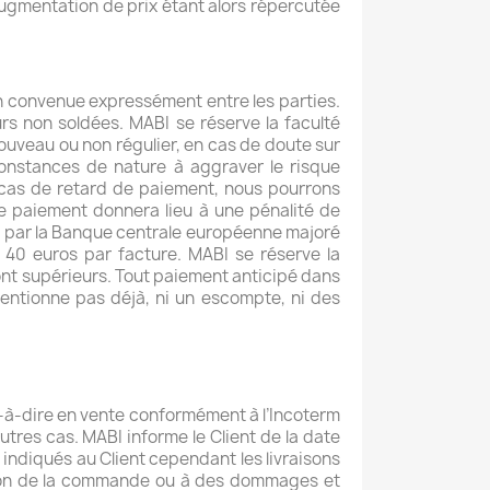
augmentation de prix étant alors répercutée
on convenue expressément entre les parties.
rs non soldées. MABI se réserve la faculté
nouveau ou non régulier, en cas de doute sur
rconstances de nature à aggraver le risque
n cas de retard de paiement, nous pourrons
e paiement donnera lieu à une pénalité de
ué par la Banque centrale européenne majoré
e 40 euros par facture. MABI se réserve la
nt supérieurs. Tout paiement anticipé dans
mentionne pas déjà, ni un escompte, ni des
t-à-dire en vente conformément à l’Incoterm
tres cas. MABI informe le Client de la date
 indiqués au Client cependant les livraisons
lation de la commande ou à des dommages et