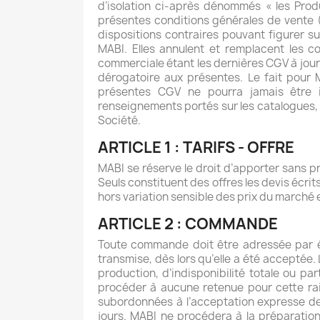
d’isolation ci-après dénommés « les Prod
présentes conditions générales de vente (
dispositions contraires pouvant figurer s
MABI. Elles annulent et remplacent les c
commerciale étant les dernières CGV à jour 
dérogatoire aux présentes. Le fait pour 
présentes CGV ne pourra jamais être in
renseignements portés sur les catalogues, p
Société.
ARTICLE 1 : TARIFS - OFFRE
MABI se réserve le droit d’apporter sans pr
Seuls constituent des offres les devis écri
hors variation sensible des prix du marché 
ARTICLE 2 : COMMANDE
Toute commande doit être adressée par éc
transmise, dès lors qu’elle a été acceptée
production, d’indisponibilité totale ou p
procéder à aucune retenue pour cette rais
subordonnées à l’acceptation expresse de
jours. MABI ne procédera à la préparation