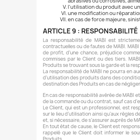
abrasives ou corrosives, alim
l'utilisation du produit avec
une modification ou réparatio
en cas de force majeure, sinist
ARTICLE 9 : RESPONSABILITÉ
La responsabilité de MABI est stricteme
contractuelles ou de fautes de MABI. MABI 
de profit, d’une chance, préjudice comm
commises par le Client ou des tiers. MAB
Produits se trouvant sous la garde et la res
La responsabilité de MABI ne pourra en au
d’utilisation des produits dans des conditi
destination des Produits en cas de négligenc
En cas de responsabilité avérée de MABI et
de la commande ou du contrat, sauf cas d'exo
Le Client, qui est un professionnel, est r
sur le lieu d’utilisation ainsi qu’aux règle
et, si nécessaire, de s’assurer auprès de M
En tout état de cause, le Client est respons
rappelé que le Client doit informer le s
Produits.