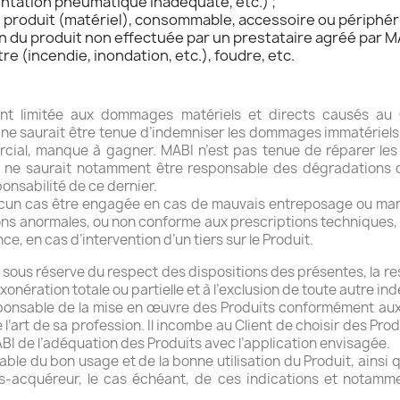
entation pneumatique inadéquate, etc.) ;
 un produit (matériel), consommable, accessoire ou périph
n du produit non effectuée par un prestataire agréé par MA
re (incendie, inondation, etc.), foudre, etc.
nt limitée aux dommages matériels et directs causés au Cl
ne saurait être tenue d’indemniser les dommages immatériels ou
ercial, manque à gagner. MABI n’est pas tenue de réparer 
I ne saurait notamment être responsable des dégradations de
ponsabilité de ce dernier.
cun cas être engagée en cas de mauvais entreposage ou manip
ons anormales, ou non conforme aux prescriptions techniques, s
e, en cas d’intervention d’un tiers sur le Produit.
 sous réserve du respect des dispositions des présentes, la re
nération totale ou partielle et à l’exclusion de toute autre in
esponsable de la mise en œuvre des Produits conformément aux
s de l’art de sa profession. Il incombe au Client de choisir des 
ABI de l’adéquation des Produits avec l’application envisagée.
able du bon usage et de la bonne utilisation du Produit, ainsi qu
ous-acquéreur, le cas échéant, de ces indications et nota