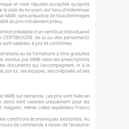
onique et n’est réputée acceptée qu’après
 la date de livraison, est tenu d’indemniser
on par MABI, sans préjudice de tous dommages
alité du prix initialement prévu.
ention préalable d’un certificat individuel et
o CERTIBIOCIDE de la ou des personne(s)
sont valables, à jour et conformes.
rations ou de formations a titre gratuites
es vendus par MABI selon les prescriptions
 les documents qui l’accompagnent, ni à la
, par lui, ses équipes, ses préposés, et ses
par MABI sur demande. Les prix sont fixés en
le devis sont valables uniquement pour les
 et magasin, même celles expédiées Franco
n des conditions économiques existantes. Au
en cours de commande à raison de l’évolution