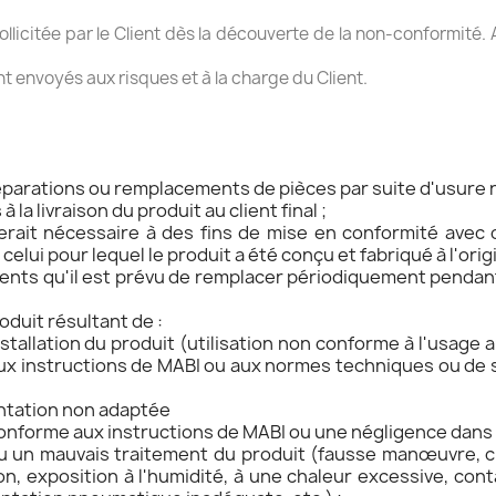
ollicitée par le Client dès la découverte de la non-conformité. 
t envoyés aux risques et à la charge du Client.
réparations ou remplacements de pièces par suite d'usure 
 la livraison du produit au client final ;
serait nécessaire à des fins de mise en conformité avec
elui pour lequel le produit a été conçu et fabriqué à l'origi
ts qu'il est prévu de remplacer périodiquement pendant 
oduit résultant de :
stallation du produit (utilisation non conforme à l'usage a
ux instructions de MABI ou aux normes techniques ou de sé
entation non adaptée
onforme aux instructions de MABI ou une négligence dans l
u un mauvais traitement du produit (fausse manœuvre, c
on, exposition à l'humidité, à une chaleur excessive, co