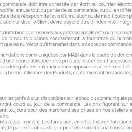
e commande doit être adressée par écrit ou courrier électr
modifie, annule tout ou partie de sa commande, ou qui en diffère
a date de la réception de l’avis d’annulation ou de modificati
lation tardive, le Client devra payer à titre d’indemnité l’intégr
e produits biocides réservés aux professionnels est soumis à l’obt
de produits biocides nécessiteront la fourniture du numér
it que les numéros qu’il transmet dans le cadre des commandes 
commandations communiquées par MABI dans le cadre de démonst
d’une bonne utilisation des produits, matériels et accessoir
 pas dérogatoires aux indications apposées sur le Produit et
e la bonne utilisation des Produits, conformément au cadre légal
ur les tarifs à jour, disponibles sur le shop ou communiqués 
 auront cours au jour de la commande. Les prix figurant sur 
ent toujours pour des marchandises prises en nos ateliers
aire.
arifs à tout moment. Les tarifs sont en effet fixés en fonctio
epté par le Client que le prix peut être modifié à la hausse 