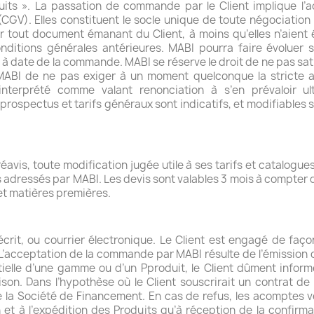
uits ». La passation de commande par le Client implique l’a
CGV). Elles constituent le socle unique de toute négociation 
ur tout document émanant du Client, à moins qu’elles n’aien
onditions générales antérieures. MABI pourra faire évoluer s
à date de la commande. MABI se réserve le droit de ne pas sat
MABI de ne pas exiger à un moment quelconque la stricte a
terprété comme valant renonciation à s’en prévaloir ulté
rospectus et tarifs généraux sont indicatifs, et modifiables s
éavis, toute modification jugée utile à ses tarifs et catalog
ts adressés par MABI. Les devis sont valables 3 mois à compter 
et matières premières.
rit, ou courrier électronique. Le Client est engagé de faç
. L’acceptation de la commande par MABI résulte de l’émission 
artielle d’une gamme ou d’un Pproduit, le Client dûment info
on. Dans l’hypothèse où le Client souscrirait un contrat de
 la Société de Financement. En cas de refus, les acomptes v
 et à l’expédition des Produits qu’à réception de la confirm