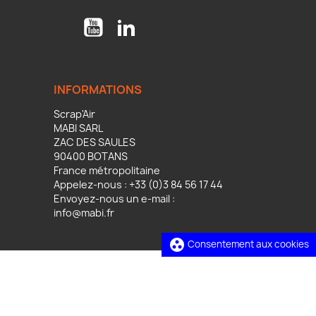
YouTube
LinkedIn
INFORMATIONS
Scrap'Air
MABI SARL
ZAC DES SAULES
90400 BOTANS
France métropolitaine
Appelez-nous :
+33 (0)3 84 56 17 44
Envoyez-nous un e-mail :
info@mabi.fr
group_work
Consentement aux cookies